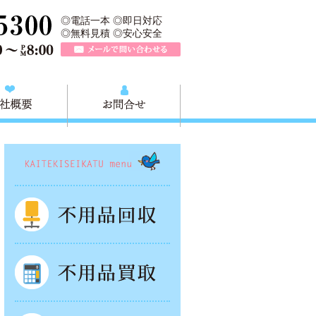
大ごみ・廃棄物 などの回収/買取/処分/搬出/運搬/リサイクル/ 
TEL 0120-757-161（年中無休）営業時間AM9:00～PM8:0
◎電話一本 ◎即日対応
◎無料見積 ◎安心安全
メールで問い合わせる
質問
会社概要
お問合せ
KAITEKISEIKATSU menu
不用品回収
不用品買取
お引越し