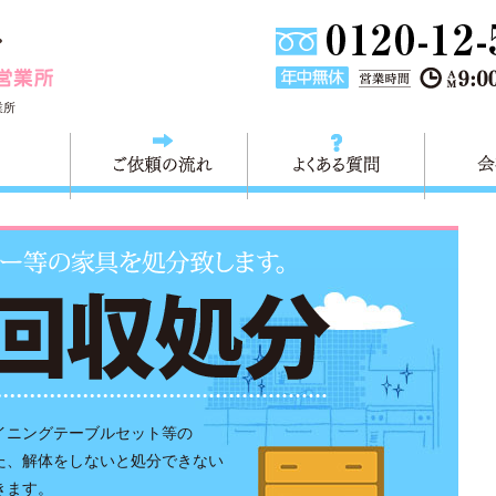
大田区不用品回収快適生活の 不用品・廃品・一般家庭ごみ・粗
業所
料金
ご依頼の流れ
よくある
イニングテーブルセット等の
た、解体をしないと処分できない
きます。