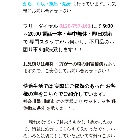
から、回収・搬出・処分
も行っています。お気
軽にお問い合わせ下さい。
フリーダイヤル
0120-757-161
にて
9:00
～20:00 電話一本・年中無休・即日対応
で 専門スタッフがお伺いし、不用品のお
困り事を解決致します！！
お見積りは無料
・
万が一の時の損害補償
もあり
ますので、ご安心してお問い合わせ下さい！
快適生活では 実際にご依頼のあった お客
様の声をこちらでご紹介しています。
神奈川県 川崎市
のお客様より
ウッドデッキ 解
体撤去処分
を承りました。
「 壊れかけていて見栄えもかなり悪かったの
で、綺麗に処分してもらえて良かったです。い
ろいろと親切にもしていただいて有難うござい