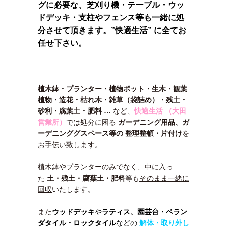
グに必要な、芝刈り機・テーブル・ウッ
ドデッキ・支柱やフェンス等も一緒に処
分させて頂きます。”快適生活” に全てお
任せ下さい。
植木鉢・プランター・植物ポット・生木・観葉
植物・造花・枯れ木・雑草（袋詰め）・残土・
砂利・腐葉土・肥料 …
など、
快適生活 （大田
営業所）
では処分に困る
ガーデニング用品、ガ
ーデニンググスペース等の 整理整頓・片付け
を
お手伝い致します。
植木鉢やプランターのみでなく、中に入っ
た
土・残土・腐葉土・肥料
等も
そのまま一緒に
回収
いたします。
また
ウッドデッキ
や
ラティス、園芸台・
ベラン
ダタイル・ロックタイル
などの
解体・取り外し