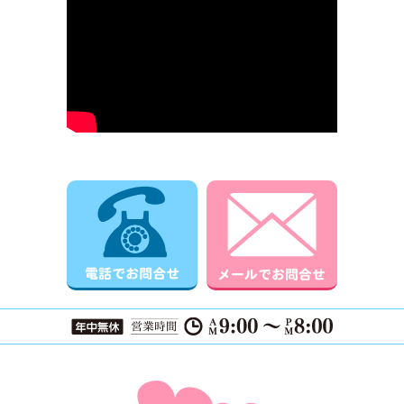
電話でお問合せ
メールでお
ページTOPに戻る