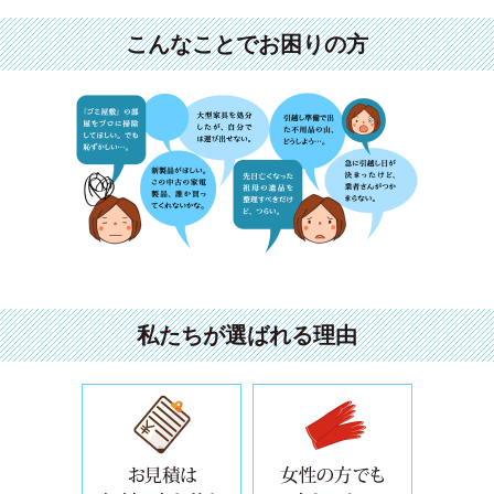
こんなことでお困りの方
私たちが選ばれる理由
お見積りは無料で良心的な料金設定
女性の方で