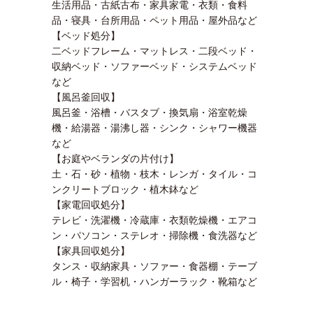
生活用品・古紙古布・家具家電・衣類・食料
品・寝具・台所用品・ペット用品・屋外品など
【ベッド処分】
二ベッドフレーム・マットレス・二段ベッド・
収納ベッド・ソファーベッド・システムベッド
など
【風呂釜回収】
風呂釜・浴槽・バスタブ・換気扇・浴室乾燥
機・給湯器・湯沸し器・シンク・シャワー機器
など
【お庭やベランダの片付け】
土・石・砂・植物・枝木・レンガ・タイル・コ
ンクリートブロック・植木鉢など
【家電回収処分】
テレビ・洗濯機・冷蔵庫・衣類乾燥機・エアコ
ン・パソコン・ステレオ・掃除機・食洗器など
【家具回収処分】
タンス・収納家具・ソファー・食器棚・テーブ
ル・椅子・学習机・ハンガーラック・靴箱など