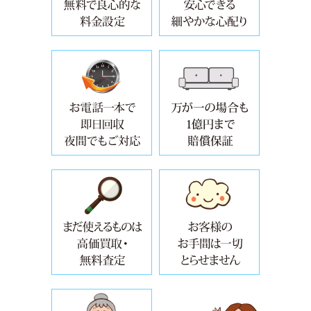
お電話一本で即日回収
クレジット
まだ使えるものは高価買取・無料査
お客様のお
万が一の場合も5000万円まで賠償保