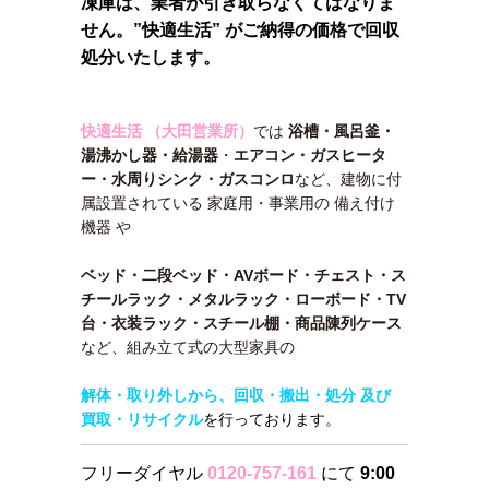
凍庫は、業者が引き取らなくてはなりま
せん。”快適生活” がご納得の価格で回収
処分いたします。
快適生活 （大田営業所）
では
浴槽・風呂釜・
湯沸かし器・給湯器
・
エアコン・ガスヒータ
ー・水周りシンク・ガスコンロ
など、建物に付
属設置されている 家庭用・事業用の 備え付け
機器 や
ベッド・二段ベッド・AVボード・チェスト・ス
チールラック・メタルラック・ローボード・TV
台・衣装ラック・スチール棚・商品陳列ケース
など、組み立て式の大型家具の
解体・取り外しから、回収・搬出・処分 及び
買取・リサイクル
を行っております。
フリーダイヤル
0120-757-161
にて
9:00