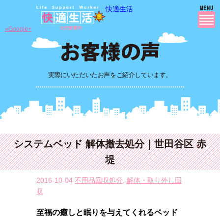
快適生活
»Google+
実際にいただいたお声をご紹介しています。
システムベッド 解体撤去処分｜世田谷区 赤
堤
2016-10-04
不用品回収処分
,
解体・取り外し回
収
至福の癒しと眠りを与えてくれるベッド