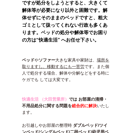
ですが処分をしようとすると、大きくて
解体等が必要になり以外と困難です。解
体せずにそのままのベッドですと、粗大
ゴミとして扱ってくれない行政も多くあ
ります。ベッドの処分や解体等でお困り
の方は“快適生活” へお任せ下さい。
ベッド
や
ソファー
大きな家具や家財は、
場所を
取りますし、移動するにも一苦労
です。また個
人で処分する場合、解体や分解などをする時に
ケガでも しては大変です。
快適生活 （大田営業所）
では
お部屋の清掃・
不用品処分に関する
問題を
総合的に解決
いたし
ます。
お引越しやお部屋の整理時
ダブルベッド/ツイ
ンベッド/シングルベッド/二段ベッド/幼児用ベ