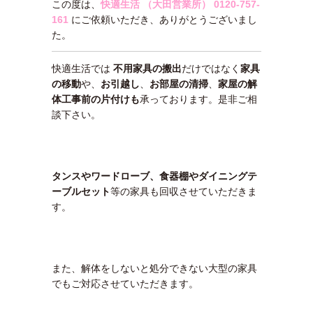
この度は、
快適生活 （大田営業所）
0120-757-
161
にご依頼いただき、ありがとうございまし
た。
快適生活では
不用家具の搬出
だけではなく
家具
の移動
や、
お引越し
、
お部屋の清掃
、
家屋の解
体工事前の片付けも
承っております。是非ご相
談下さい。
タンスやワードローブ、食器棚やダイニングテ
ーブルセット
等の家具も回収させていただきま
す。
また、解体をしないと処分できない大型の家具
でもご対応させていただきます。