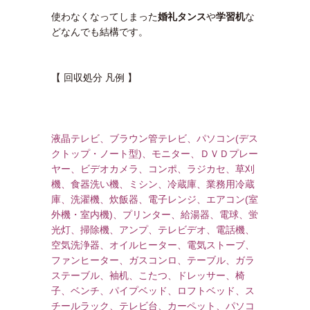
使わなくなってしまった
婚礼タンス
や
学習机
な
どなんでも結構です。
【 回収処分 凡例 】
液晶テレビ、ブラウン管テレビ、パソコン(デス
クトップ・ノート型)、モニター、ＤＶＤプレー
ヤー、ビデオカメラ、コンポ、ラジカセ、草刈
機、食器洗い機、ミシン、冷蔵庫、業務用冷蔵
庫、洗濯機、炊飯器、電子レンジ、エアコン(室
外機・室内機)、プリンター、給湯器、電球、蛍
光灯、掃除機、アンプ、テレビデオ、電話機、
空気洗浄器、オイルヒーター、電気ストーブ、
ファンヒーター、ガスコンロ、テーブル、ガラ
ステーブル、袖机、こたつ、ドレッサー、椅
子、ベンチ、パイプベッド、ロフトベッド、ス
チールラック、テレビ台、カーペット、パソコ