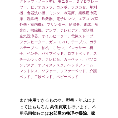
クトップ・ノート型)、モニター、ＤＶＤプレー
ヤー、ビデオカメラ、コンポ、ラジカセ、草刈
機、食器洗い機、ミシン、冷蔵庫、業務用冷蔵
庫、洗濯機、炊飯器、電子レンジ、エアコン(室
外機・室内機)、プリンター、給湯器、電球、蛍
光灯、掃除機、アンプ、テレビデオ、電話機、
空気洗浄器、オイルヒーター、電気ストーブ、
ファンヒーター、ガスコンロ、テーブル、ガラ
ステーブル、袖机、こたつ、ドレッサー、椅
子、ベンチ、パイプベッド、ロフトベッド、ス
チールラック、テレビ台、カーペット、パソコ
ンデスク、オフィスデスク、ベッドフレーム、
マットレス、ソファー、ソファーベッド、介護
ベッド、二段ベッド、ベビーベッド
まだ使用できるものや、型番・年式によ
ってはもちろん
高価買取
も行います。不
用品回収時には
お部屋の整理や掃除、家