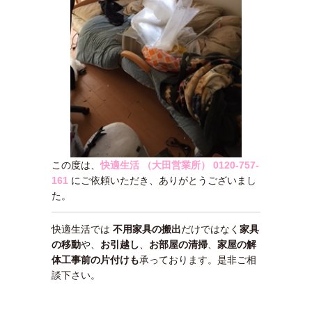
この度は、
快適生活 （大田営業所）
0120-757-
161
にご依頼いただき、ありがとうございまし
た。
快適生活では
不用家具の搬出
だけではなく
家具
の移動
や、
お引越し
、
お部屋の清掃
、
家屋の解
体工事前の片付けも
承っております。是非ご相
談下さい。