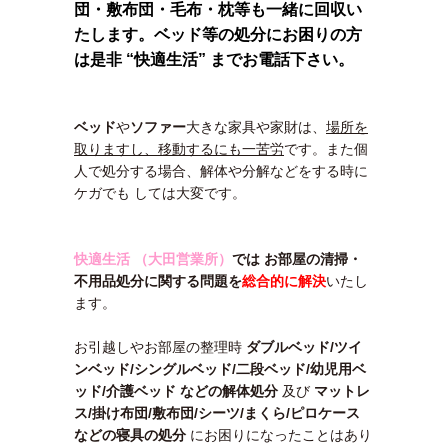
団・敷布団・毛布・枕等も一緒に回収い
たします。ベッド等の処分にお困りの方
は是非 “快適生活” までお電話下さい。
ベッド
や
ソファー
大きな家具や家財は、
場所を
取りますし、移動するにも一苦労
です。また個
人で処分する場合、解体や分解などをする時に
ケガでも しては大変です。
快適生活 （大田営業所）
では
お部屋の清掃・
不用品処分に関する
問題を
総合的に解決
いたし
ます。
お引越しやお部屋の整理時
ダブルベッド/ツイ
ンベッド/シングルベッド/二段ベッド/幼児用ベ
ッド/介護ベッド などの解体処分
及び
マットレ
ス/掛け布団/敷布団/シーツ/まくら/ピロケース
などの寝具の処分
にお困りになったことはあり