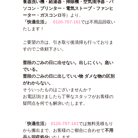
食器洗い機・給湯器・掃除機・空気清浄器・パ
ソコン・プリンター・電気ストーブ・ファンヒ
ーター・ガスコンロ
等）より、
「快適生活」
0120-757-161
では不用品回収い
たします！
ご要望の方は、引き取り後清掃も行っておりま
すのでご依頼下さい。
普段のごみの日に出せない。出しにくい。急い
でいる。
普段のごみの日に出していい物 ダメな物の区別
がわからない。
そういったものはございませんか？
お電話頂けましたら丁寧なスタッフがお客様の
疑問点を何でも解決いたします。
「
快適生活
｣
0120-757-161
では無料見積もり
から搬出まで、お客様のご都合に合わせて
不用
品
を
回収処分
いたします。