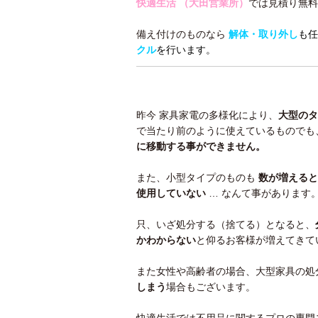
快適生活 （大田営業所）
では見積り無料
備え付けのものなら
解体・取り外し
も任
クル
を行います。
昨今 家具家電の多様化により、
大型のタ
で当たり前のように使えているものでも
に移動する事ができません。
また、小型タイプのものも
数が増えると
使用していない
… なんて事があります
只、いざ処分する（捨てる）となると、
かわ
からない
と仰るお客様が増えてきて
また女性や高齢者の場合、大型家具の処
しまう
場合もございます。