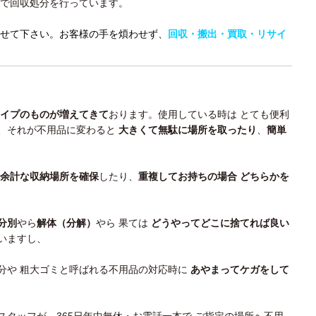
で回収処分を行っています。
せて下さい。お客様の手を煩わせず、
回収・搬出・買取・リサイ
イプのものが増えてきて
おります。使用している時は とても便利
、それが不用品に変わると
大きくて無駄に場所を取ったり
、
簡単
余計な収納場所を確保
したり、
重複してお持ちの場合 どちらかを
。
分別
やら
解体（分解）
やら 果ては
どうやってどこに捨てれば良い
いますし、
分や 粗大ゴミと呼ばれる不用品の対応時に
あやまってケガをして