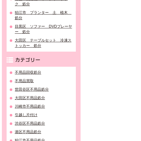
ク 処分
狛江市 プランター 土 植木
処分
目黒区 ソファー DVDプレーヤ
ー 処分
大田区 テーブルセット 冷凍ス
トッカー 処分
カテゴリー
不用品回収処分
不用品買取
世田谷区不用品処分
大田区不用品処分
川崎市不用品処分
引越し片付け
渋谷区不用品処分
港区不用品処分
狛江市不用品処分