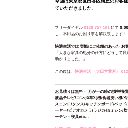
今回は東京都世田谷区梅丘のお客様
ていただきました。
フリーダイヤル
0120-757-161
にて
9:
し、不用品のお困り事を解決致します！
快適生活では 実際にご依頼のあった お
「大きな家具の処分の仕方にどうして良
助かりました。」
この度は、
快適生活 （大田営業所）
012
お見積りは無料
・
万が一の時の損害補償
液晶テレビ/コンポ/草刈機/食器洗い機/
スコンロ/タンス/キッチンボード/ベッド/
ーヤー/ビデオカメラ/ラジカセ/ミシン/
ーテン・寝具etc…