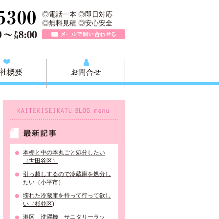
業所は、大田区不用品の回収や粗大ごみの回収、不用品の買取リサイク
TEL 0120-757-161（年中無休）営業時間AM9:00～PM8:0
◎電話一本 ◎即日対応
◎無料見積 ◎安心安全
メールで問い合わせる
質問
会社概要
お問合せ
KAITEKISEIKATU BLOG menu
最新記事
本棚と中の本丸ごと処分したい
（世田谷区）
引っ越しするので冷蔵庫を処分し
たい（小平市）
壊れた冷蔵庫を持って行って欲し
い（杉並区)
港区 洗濯機 サニタリーラッ