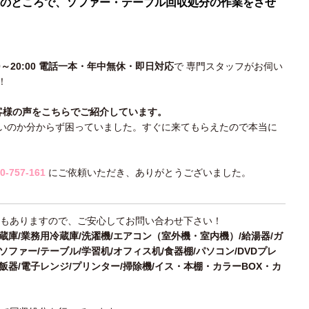
のところで、ソファー・テーブル回収処分の作業をさせ
00～20:00 電話一本・年中無休・即日対応
で 専門スタッフがお伺い
！
客様の声をこちらでご紹介しています。
いのか分からず困っていました。すぐに来てもらえたので本当に
0-757-161
にご依頼いただき、ありがとうございました。
もありますので、ご安心してお問い合わせ下さい！
冷蔵庫/業務用冷蔵庫/洗濯機/エアコン（室外機・室内機）/給湯器/ガ
ソファー/テーブル/学習机/オフィス机/食器棚/パソコン/DVDプレ
炊飯器/電子レンジ/プリンター/掃除機/イス・本棚・カラーBOX・カ