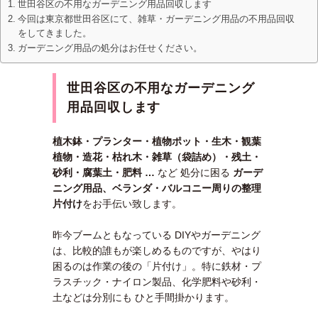
世田谷区の不用なガーデニング用品回収します
今回は東京都世田谷区にて、雑草・ガーデニング用品の不用品回収
をしてきました。
ガーデニング用品の処分はお任せください。
世田谷区の不用なガーデニング
用品回収します
植木鉢・プランター・植物ポット・生木・観葉
植物・造花・枯れ木・雑草（袋詰め）・残土・
砂利・腐葉土・肥料 …
など 処分に困る
ガーデ
ニング用品、ベランダ・バルコニー周りの整理
片付け
をお手伝い致します。
昨今ブームともなっている DIYやガーデニング
は、比較的誰もが楽しめるものですが、やはり
困るのは作業の後の「片付け」。特に鉄材・プ
ラスチック・ナイロン製品、化学肥料や砂利・
土などは分別にも ひと手間掛かります。