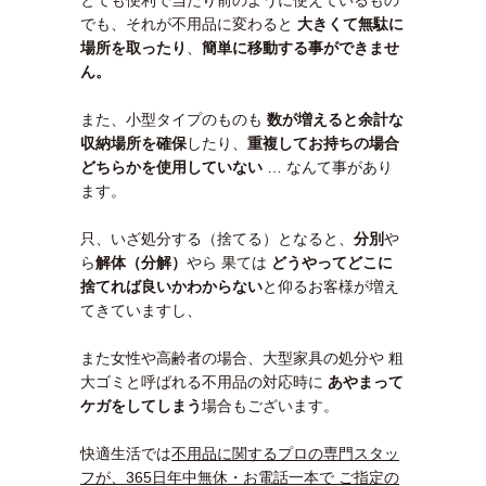
とても便利で当たり前のように使えているもの
でも、それが不用品に変わると
大きくて無駄に
場所を取ったり
、
簡単に移動する事ができませ
ん。
また、小型タイプのものも
数が増えると余計な
収納場所を確保
したり、
重複してお持ちの場合
どちらかを使用していない
… なんて事があり
ます。
只、いざ処分する（捨てる）となると、
分別
や
ら
解体（分解）
やら 果ては
どうやってどこに
捨てれば良いかわ
からない
と仰るお客様が増え
てきていますし、
また女性や高齢者の場合、大型家具の処分や 粗
大ゴミと呼ばれる不用品の対応時に
あやまって
ケガをしてしまう
場合もございます。
快適生活では
不用品に関するプロの専門スタッ
フが、365日年中無休・お電話一本で ご指定の