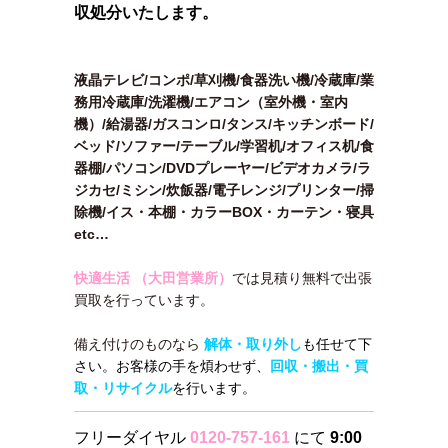
収処分いたします。
液晶テレビ/コンポ/草刈機/食器洗い機/冷蔵庫/業
務用冷蔵庫/洗濯機/エアコン（室外機・室内
機）/給湯器/ガスコンロ/タンス/キッチンボード/
ベッド/ソファー/テーブル/学習机/オフィス机/食
器棚/パソコン/DVDプレーヤー/ビデオカメラ/ラ
ジカセ/ミシン/炊飯器/電子レンジ/プリンター/掃
除機/イス・本棚・カラーBOX・カーテン・寝具
etc…
快適生活 （大田営業所）
では見積り無料で出張
買取を行っています。
備え付けのものなら
解体・取り外し
も任せて下
さい。お客様の手を煩わせず、
回収・搬出・買
取・リサイクル
を行います。
フリーダイヤル
0120-757-161
にて
9:00