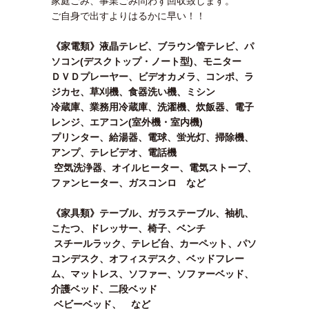
家庭ごみ、事業ごみ問わず回収致します。
ご自身で出すよりはるかに早い！！
《家電類》液晶テレビ、ブラウン管テレビ、パ
ソコン(デスクトップ・ノート型)、モニター
ＤＶＤプレーヤー、ビデオカメラ、コンポ、ラ
ジカセ、草刈機、食器洗い機、ミシン
冷蔵庫、業務用冷蔵庫、洗濯機、炊飯器、電子
レンジ、エアコン(室外機・室内機)
プリンター、給湯器、電球、蛍光灯、掃除機、
アンプ、テレビデオ、電話機
空気洗浄器、オイルヒーター、電気ストーブ、
ファンヒーター、ガスコンロ など
《家具類》テーブル、ガラステーブル、袖机、
こたつ、ドレッサー、椅子、ベンチ
スチールラック、テレビ台、カーペット、パソ
コンデスク、オフィスデスク、ベッドフレー
ム、マットレス、ソファー、ソファーベッド、
介護ベッド、二段ベッド
ベビーベッド、 など