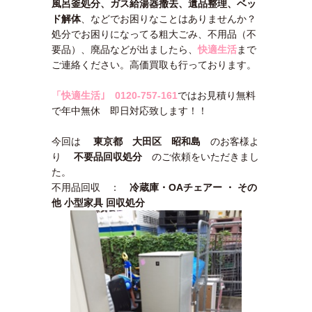
風呂釜処分、ガス給湯器撤去、遺品整理、ベッ
ド解体
、などでお困りなことはありませんか？
処分でお困りになってる粗大ごみ、不用品（不
要品）、廃品などが出ましたら、
快適生活
まで
ご連絡ください。高価買取も行っております。
「快適生活｣
0120-757-161
ではお見積り無料
で年中無休 即日対応致します！！
今回は
東京都 大田区 昭和島
のお客様よ
り
不要品回収処分
のご依頼をいただきまし
た。
不用品回収 ：
冷蔵庫・OAチェアー ・ その
他 小型家具 回収処分