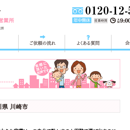
東京都大田区不用品の回収・粗大ごみの回収 快適生活大田営
業所
料金
ご依頼の流れ
よくある
川県 川崎市