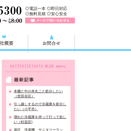
業所は、大田区不用品の回収や粗大ごみの回収、不用品の買取リサイク
TEL 0120-757-161（年中無休）営業時間AM9:00～PM8:0
◎電話一本 ◎即日対応
◎無料見積 ◎安心安全
メールで問い合わせる
質問
会社概要
お問合せ
KAITEKISEIKATU BLOG menu
最新記事
本棚と中の本丸ごと処分したい
（世田谷区）
引っ越しするので冷蔵庫を処分し
たい（小平市）
壊れた冷蔵庫を持って行って欲し
い（杉並区)
港区 洗濯機 サニタリーラッ