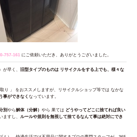
0-757-161
にご依頼いただき、ありがとうございました。
）が早く、
旧型タイプのものは リサイクルをする上でも、様々な
買取り 」 をおススメしますが、リサイクルショップ等では なかな
う事ができなく
なっています。
分別
やら
解体（分解）
やら 果ては
どうやってどこに捨てれば良い
いますし、
ルールや規則を無視して捨てるなんて事は絶対にでき
ゴミ）。快適生活では
不用品に関するプロの専門スタッフが、365