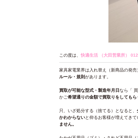
この度は、
快適生活 （大田営業所）
012
家具家電業界は入れ替え（新商品の発売
ルール・規則
があります。
買取が可能な型式・製造年月日
なら「 
かご
希望通りの金額で買取りをしてもら
只、いざ処分する（捨てる）となると、
かわ
からない
と仰るお客様が増えてきて
ません。
たかが不用品（ゴミ）・されど不用品（