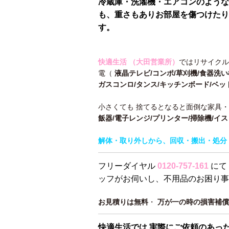
冷蔵庫・洗濯機・エアコンのような
も、重さもありお部屋を傷つけたり
す。
快適生活 （大田営業所）
ではリサイクル
電（
液晶テレビ/コンポ/草刈機/食器洗い
ガスコンロ/タンス/キッチンボード/ベッ
小さくても 捨てるとなると面倒な家具
飯器/電子レンジ/プリンター/掃除機/イ
解体・取り外しから、回収・搬出・処分 
フリーダイヤル
0120-757-161
にて
ッフがお伺いし、不用品のお困り事
お見積りは無料
・
万が一の時の損害補償
快適生活では 実際にご依頼のあっ