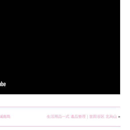
城南島
生活用品一式 遺品整理｜世田谷区 北烏山
»