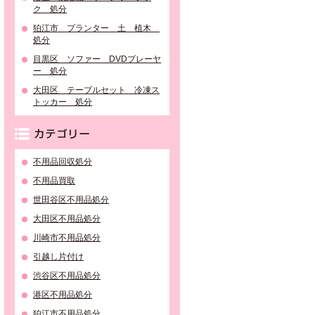
ク 処分
狛江市 プランター 土 植木
処分
目黒区 ソファー DVDプレーヤ
ー 処分
大田区 テーブルセット 冷凍ス
トッカー 処分
カテゴリー
不用品回収処分
不用品買取
世田谷区不用品処分
大田区不用品処分
川崎市不用品処分
引越し片付け
渋谷区不用品処分
港区不用品処分
狛江市不用品処分