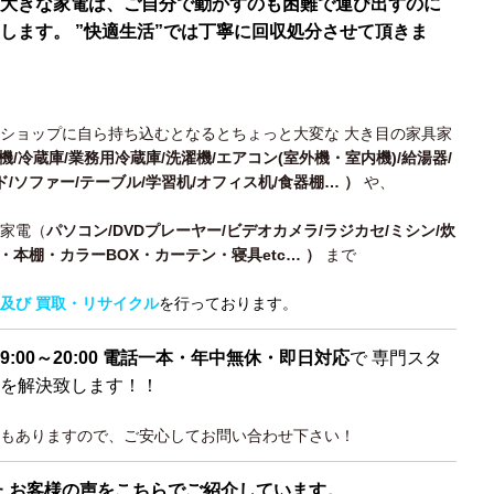
大きな家電は、ご自分で動かすのも困難で運び出すのに
します。 ”快適生活”では丁寧に回収処分させて頂きま
ショップに自ら持ち込むとなるとちょっと大変な 大き目の家具家
機/冷蔵庫/業務用冷蔵庫/洗濯機/エアコン(室外機・室内機)/給湯器/
ド/ソファー/テーブル/学習机/オフィス机/食器棚…
）
や、
・家電（
パソコン/DVDプレーヤー/ビデオカメラ/ラジカセ/ミシン/炊
ス・本棚・カラーBOX・カーテン・寝具etc… ）
まで
及び 買取・リサイクル
を行っております。
9:00～20:00 電話一本・年中無休・即日対応
で 専門スタ
を解決致します！！
もありますので、ご安心してお問い合わせ下さい！
た お客様の声をこちらでご紹介しています。