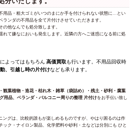
処分いたします。
不用品・粗大ゴミがいつのまにか手を付けられない状態に…とい
ベランダの不用品を全て片付けさせていただきます。
その他なんでも処分致します。
濡れて嫌なにおいも発生します。近隣の方へご迷惑になる前に処
によってはもちろん
高価買取
も行います。不用品回収時
動、引越し時の片付け
なども承ります。
・観葉植物・造花・枯れ木・雑草（袋詰め）・残土・砂利・腐葉
グ用品、ベランダ・バルコニー周りの整理 片付け
をお手伝い致し
デニングは、比較的誰もが楽しめるものですが、やはり困るのは作
チック・ナイロン製品、化学肥料や砂利・土などは分別にも ひと