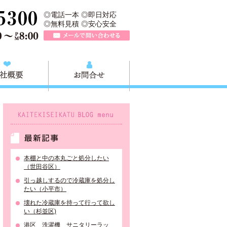
業所は、大田区不用品の回収や粗大ごみの回収、不用品の買取リサイク
TEL 0120-757-161（年中無休）営業時間AM9:00～PM8:0
◎電話一本 ◎即日対応
◎無料見積 ◎安心安全
メールで問い合わせる
質問
会社概要
お問合せ
KAITEKISEIKATU BLOG menu
最新記事
本棚と中の本丸ごと処分したい
（世田谷区）
引っ越しするので冷蔵庫を処分し
たい（小平市）
壊れた冷蔵庫を持って行って欲し
い（杉並区)
港区 洗濯機 サニタリーラッ