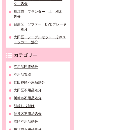
ク 処分
狛江市 プランター 土 植木
処分
目黒区 ソファー DVDプレーヤ
ー 処分
大田区 テーブルセット 冷凍ス
トッカー 処分
カテゴリー
不用品回収処分
不用品買取
世田谷区不用品処分
大田区不用品処分
川崎市不用品処分
引越し片付け
渋谷区不用品処分
港区不用品処分
狛江市不用品処分