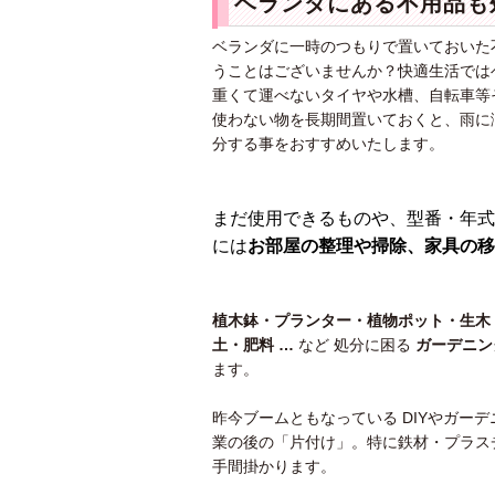
ベランダにある不用品も
ベランダに一時のつもりで置いておいた
うことはございませんか？快適生活では
重くて運べないタイヤや水槽、自転車等
使わない物を長期間置いておくと、雨に
分する事をおすすめいたします。
まだ使用できるものや、型番・年式
には
お部屋の整理や掃除、家具の移
植木鉢・プランター・植物ポット・生木
土・肥料 …
など 処分に困る
ガーデニン
ます。
昨今ブームともなっている DIYやガー
業の後の「片付け」。特に鉄材・プラス
手間掛かります。