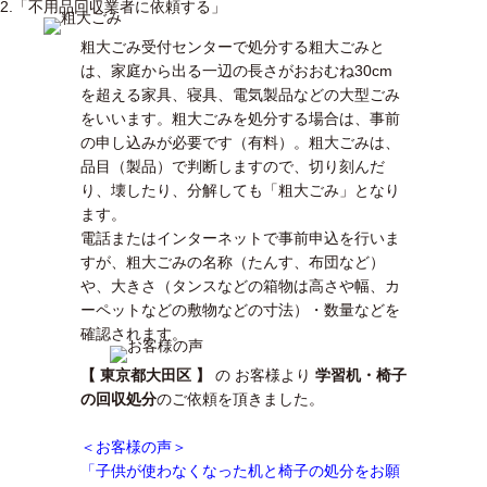
2.「不用品回収業者に依頼する」
粗大ごみ受付センターで処分する粗大ごみと
は、家庭から出る一辺の長さがおおむね30cm
を超える家具、寝具、電気製品などの大型ごみ
をいいます。粗大ごみを処分する場合は、事前
の申し込みが必要です（有料）。粗大ごみは、
品目（製品）で判断しますので、切り刻んだ
り、壊したり、分解しても「粗大ごみ」となり
ます。
電話またはインターネットで事前申込を行いま
すが、粗大ごみの名称（たんす、布団など）
や、大きさ（タンスなどの箱物は高さや幅、カ
ーペットなどの敷物などの寸法）・数量などを
確認されます。
【 東京都大田区 】
の お客様より
学習机・椅子
の回収処分
のご依頼を頂きました。
＜お客様の声＞
「子供が使わなくなった机と椅子の処分をお願