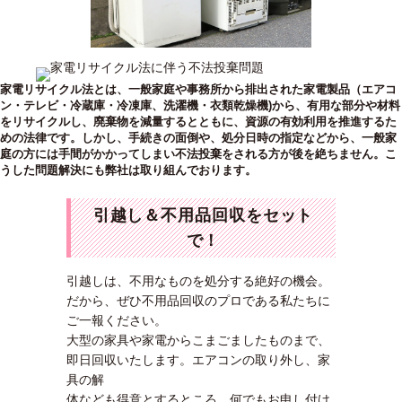
家電リサイクル法とは、一般家庭や事務所から排出された家電製品（エアコ
ン・テレビ・冷蔵庫・冷凍庫、洗濯機・衣類乾燥機)から、有用な部分や材料
をリサイクルし、廃棄物を減量するとともに、資源の有効利用を推進するた
めの法律です。しかし、手続きの面倒や、処分日時の指定などから、一般家
庭の方には手間がかかってしまい不法投棄をされる方が後を絶ちません。こ
うした問題解決にも弊社は取り組んでおります。
引越し＆不用品回収をセット
で！
引越しは、不用なものを処分する絶好の機会。
だから、ぜひ不用品回収のプロである私たちに
ご一報ください。
大型の家具や家電からこまごましたものまで、
即日回収いたします。エアコンの取り外し、家
具の解
体なども得意とするところ。何でもお申し付け