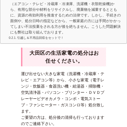
（エアコン・テレビ・冷蔵庫・冷凍庫、洗濯機・衣類乾燥機)か
ら、有用な部分や材料をリサイクルし、廃棄物を減量するととも
に、資源の有効利用を推進するための法律です。しかし、手続きの
面倒や、処分日時の指定などから、一般家庭の方には手間がかかっ
てしまい不法投棄をされる方が後を絶ちません。こうした問題解決
にも弊社は取り組んでおります。
引越し＆不用品回収をセットで！
大田区の生活家電の処分はお
任せください。
運び出せない大きな家電（洗濯機・冷蔵庫・テ
レビ・エアコン等）から、小さな家電（電子レ
ンジ・炊飯器・食器洗い機・給湯器・掃除機・
空気清浄器・パソコン・プリンター・ＤＶＤプ
レーヤービデオカメラ・コンポ・電気ストー
ブ・ファンヒーター・ガスコンロ等）処分致し
ます。
ご要望の方は、処分後の清掃も行っております
のでご連絡下さい。