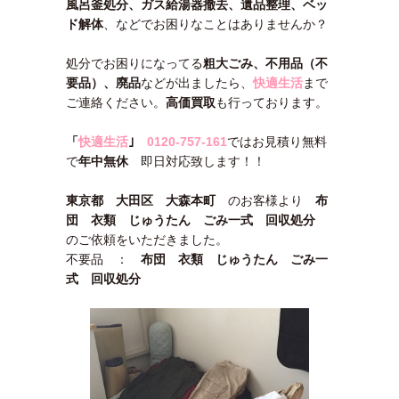
風呂釜処分、ガス給湯器撤去、遺品整理、ベッ
ド解体
、などでお困りなことはありませんか？
処分でお困りになってる
粗大ごみ、不用品（不
要品）、廃品
などが出ましたら、
快適生活
まで
ご連絡ください。
高価買取
も行っております。
「
快適生活
｣
0120-757-161
ではお見積り無料
で
年中無休
即日対応致します！！
東京都 大田区 大森本町
のお客様より
布
団 衣類 じゅうたん ごみ一式 回収処分
のご依頼をいただきました。
不要品 ：
布団 衣類 じゅうたん ごみ一
式 回収処分