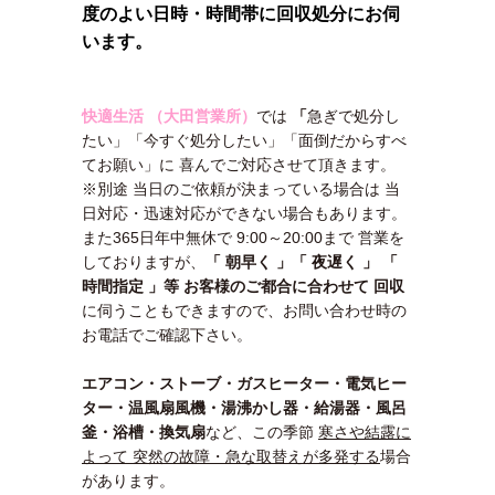
度のよい日時・時間帯に回収処分にお伺
います。
快適生活 （大田営業所）
では
「
急ぎで処分し
たい」「今すぐ処分したい」「面倒だからすべ
てお願い」
に 喜んでご対応させて頂きます。
※別途 当日のご依頼が決まっている場合は 当
日対応・迅速対応ができない場合もあります。
また365日年中無休で 9:00～20:00まで 営業を
しておりますが、
「 朝早く 」「 夜遅く 」 「
時間指定 」等 お客様のご都合に合わせて 回収
に伺うこともできますので、お問い合わせ時の
お電話でご確認下さい。
エアコン・ストーブ・ガスヒーター・電気ヒー
ター・温風扇風機・湯沸かし器・給湯器・風呂
釜・浴槽・換気扇
など、この季節
寒さや結露に
よって 突然の故障・急な取替えが多発する
場合
があります。