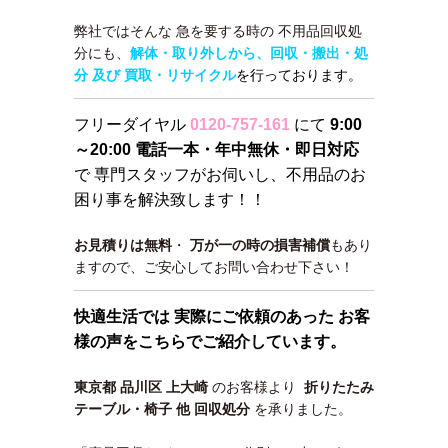
弊社ではそんな 急を要する時の 不用品回収処
分にも、
解体・取り外しから、回収・搬出・処
分 及び 買取・リサイクル
を行っております。
フリーダイヤル
0120-757-161
にて
9:00
～20:00 電話一本・年中無休・即日対応
で 専門スタッフがお伺いし、不用品のお
困り事を解決致します！！
お見積りは無料
・
万が一の時の損害補償
もあり
ますので、ご安心してお問い合わせ下さい！
快適生活では 実際にご依頼のあった お客
様の声をこちらでご紹介しています。
東京都 品川区 上大崎
のお客様より
折りたたみ
テーブル・椅子 他 回収処分
を承りました。