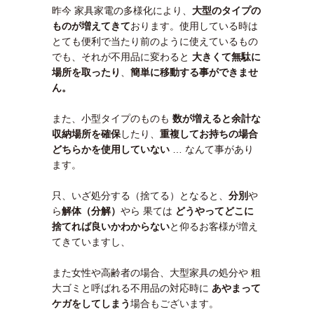
昨今 家具家電の多様化により、
大型のタイプの
ものが増えてきて
おります。使用している時は
とても便利で当たり前のように使えているもの
でも、それが不用品に変わると
大きくて無駄に
場所を取ったり
、
簡単に移動する事ができませ
ん。
また、小型タイプのものも
数が増えると余計な
収納場所を確保
したり、
重複してお持ちの場合
どちらかを使用していない
… なんて事があり
ます。
只、いざ処分する（捨てる）となると、
分別
や
ら
解体（分解）
やら 果ては
どうやってどこに
捨てれば良いかわ
からない
と仰るお客様が増え
てきていますし、
また女性や高齢者の場合、大型家具の処分や 粗
大ゴミと呼ばれる不用品の対応時に
あやまって
ケガをしてしまう
場合もございます。