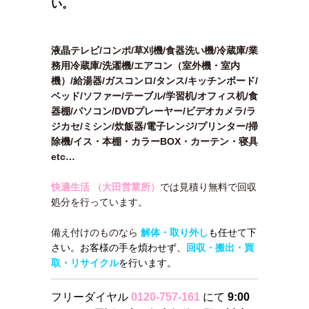
い。
液晶テレビ/コンポ/草刈機/食器洗い機/冷蔵庫/業
務用冷蔵庫/洗濯機/エアコン（室外機・室内
機）/給湯器/ガスコンロ/タンス/キッチンボード/
ベッド/ソファー/テーブル/学習机/オフィス机/食
器棚/パソコン/DVDプレーヤー/ビデオカメラ/ラ
ジカセ/ミシン/炊飯器/電子レンジ/プリンター/掃
除機/イス・本棚・カラーBOX・カーテン・寝具
etc…
快適生活 （大田営業所）
では見積り無料で回収
処分を行っています。
備え付けのものなら
解体・取り外し
も任せて下
さい。お客様の手を煩わせず、
回収・搬出・買
取・リサイクル
を行います。
フリーダイヤル
0120-757-161
にて
9:00