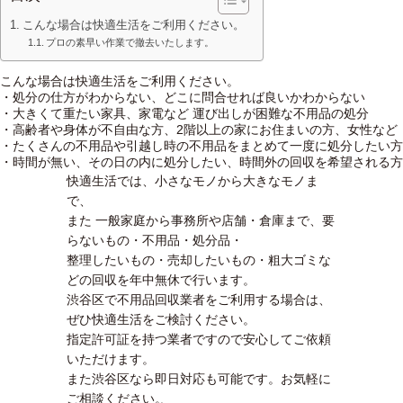
こんな場合は快適生活をご利用ください。
プロの素早い作業で撤去いたします。
こんな場合は快適生活をご利用ください。
・処分の仕方がわからない、どこに問合せれば良いかわからない
・大きくて重たい家具、家電など 運び出しが困難な不用品の処分
・高齢者や身体が不自由な方、2階以上の家にお住まいの方、女性など
・たくさんの不用品や引越し時の不用品をまとめて一度に処分したい方
・時間が無い、その日の内に処分したい、時間外の回収を希望される方
快適生活では、小さなモノから大きなモノま
で、
また 一般家庭から事務所や店舗・倉庫まで、要
らないもの・不用品・処分品・
整理したいもの・売却したいもの・粗大ゴミな
どの回収を年中無休で行います。
渋谷区で不用品回収業者をご利用する場合は、
ぜひ快適生活をご検討ください。
指定許可証を持つ業者ですので安心してご依頼
いただけます。
また渋谷区なら即日対応も可能です。お気軽に
ご相談ください。