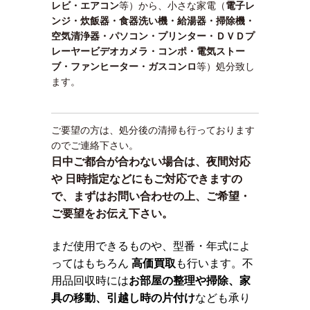
レビ・エアコン
等）から、小さな家電（
電子レ
ンジ・炊飯器・食器洗い機・給湯器・掃除機・
空気清浄器・パソコン・プリンター・ＤＶＤプ
レーヤービデオカメラ・コンポ・電気ストー
ブ・ファンヒーター・ガスコンロ
等）処分致し
ます。
ご要望の方は、処分後の清掃も行っております
のでご連絡下さい。
日中ご都合が合わない場合は、夜間対応
や 日時指定などにもご対応できますの
で、まずはお問い合わせの上、ご希望・
ご要望をお伝え下さい。
まだ使用できるものや、型番・年式によ
ってはもちろん
高価買取
も行います。不
用品回収時には
お部屋の整理や掃除、家
具の移動、引越し時の片付け
なども承り