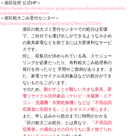
＜港区役所 公式HP＞
https://www.city.minato.tokyo.jp/gomigenryou/kurashi/gomi/kate/k-
wakekata/sodaigomi.html
＜港区粗大ごみ受付センター＞
http://sodai.tokyokankyo.or.jp/Sodai/V2Main/13103/0
港区の粗大ゴミ受付センターでの処分は安価
で、ご自分でも運び出しができるような小さめ
の家具家電などを捨てるには大変便利なサービ
スです。
但し、収集日が決められている為、スケジュー
リングが必要だったり、有料粗大ごみ処理券の
発行を待ったりと 手間やご面倒があります。ま
た、家電リサイクル法対象品などの処分ができ
ないものもございます。
そのため、
動かすことが難しい大きな家具、家
電リサイクル法対象品（テレビ・冷蔵庫・エア
コン・洗濯機・衣類乾燥機）などは「不用品回
収業者に依頼する」ことをオススメ致します。
また、申し込みから処分までに時間がかかる
「区の粗大ごみ処分」とは異なり、
「不用品回
収業者」の場合はその日のうちに直ぐ捨てられ