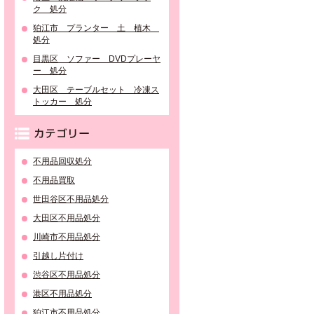
ク 処分
狛江市 プランター 土 植木
処分
目黒区 ソファー DVDプレーヤ
ー 処分
大田区 テーブルセット 冷凍ス
トッカー 処分
カテゴリー
不用品回収処分
不用品買取
世田谷区不用品処分
大田区不用品処分
川崎市不用品処分
引越し片付け
渋谷区不用品処分
港区不用品処分
狛江市不用品処分