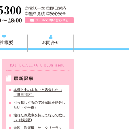
業所は、大田区不用品の回収や粗大ごみの回収、不用品の買取リサイク
TEL 0120-757-161（年中無休）営業時間AM9:00～PM8:0
◎電話一本 ◎即日対応
◎無料見積 ◎安心安全
メールで問い合わせる
質問
会社概要
お問合せ
KAITEKISEIKATU BLOG menu
最新記事
本棚と中の本丸ごと処分したい
（世田谷区）
引っ越しするので冷蔵庫を処分し
たい（小平市）
壊れた冷蔵庫を持って行って欲し
い（杉並区)
港区 洗濯機 サニタリーラッ