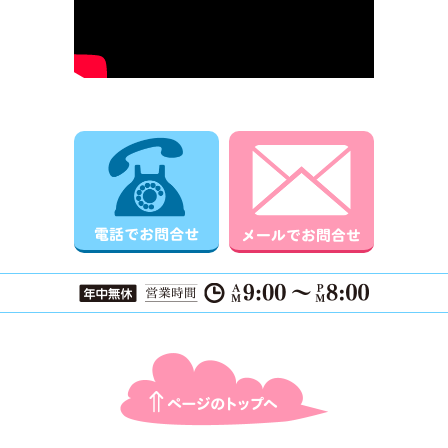
電話でお問合せ
メールでお
ページTOPに戻る