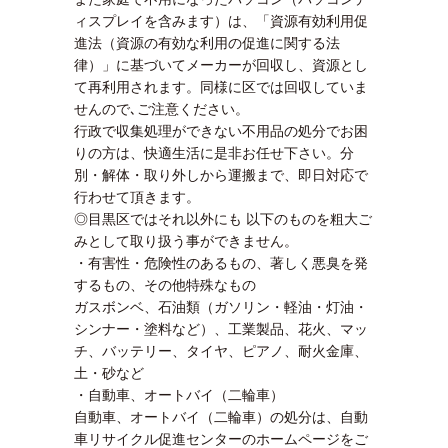
ィスプレイを含みます）は、「資源有効利用促
進法（資源の有効な利用の促進に関する法
律）」に基づいてメーカーが回収し、資源とし
て再利用されます。同様に区では回収していま
せんので､ご注意ください。
行政で収集処理ができない不用品の処分でお困
りの方は、快適生活に是非お任せ下さい。分
別・解体・取り外しから運搬まで、即日対応で
行わせて頂きます。
◎目黒区ではそれ以外にも 以下のものを粗大ご
みとして取り扱う事ができません。
・有害性・危険性のあるもの、著しく悪臭を発
するもの、その他特殊なもの
ガスボンベ、石油類（ガソリン・軽油・灯油・
シンナー・塗料など）、工業製品、花火、マッ
チ、バッテリー、タイヤ、ピアノ、耐火金庫、
土・砂など
・自動車、オートバイ（二輪車）
自動車、オートバイ（二輪車）の処分は、自動
車リサイクル促進センターのホームページをご