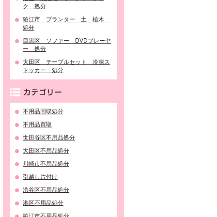
ク 処分
狛江市 プランター 土 植木
処分
目黒区 ソファー DVDプレーヤ
ー 処分
大田区 テーブルセット 冷凍ス
トッカー 処分
カテゴリー
不用品回収処分
不用品買取
世田谷区不用品処分
大田区不用品処分
川崎市不用品処分
引越し片付け
渋谷区不用品処分
港区不用品処分
狛江市不用品処分