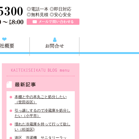
業所は、大田区不用品の回収や粗大ごみの回収、不用品の買取リサイク
TEL 0120-757-161（年中無休）営業時間AM9:00～PM8:0
◎電話一本 ◎即日対応
◎無料見積 ◎安心安全
メールで問い合わせる
質問
会社概要
お問合せ
KAITEKISEIKATU BLOG menu
最新記事
本棚と中の本丸ごと処分したい
（世田谷区）
引っ越しするので冷蔵庫を処分し
たい（小平市）
壊れた冷蔵庫を持って行って欲し
い（杉並区)
港区 洗濯機 サニタリーラッ