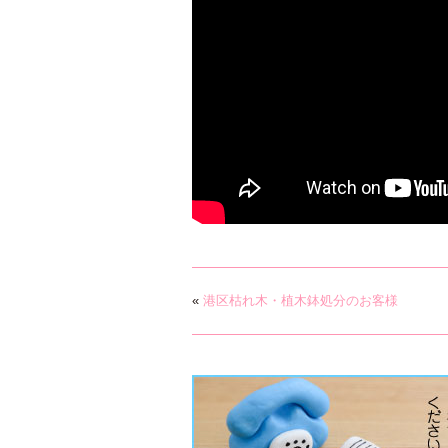
«
港区枯れ木・植木鉢処分のお客様