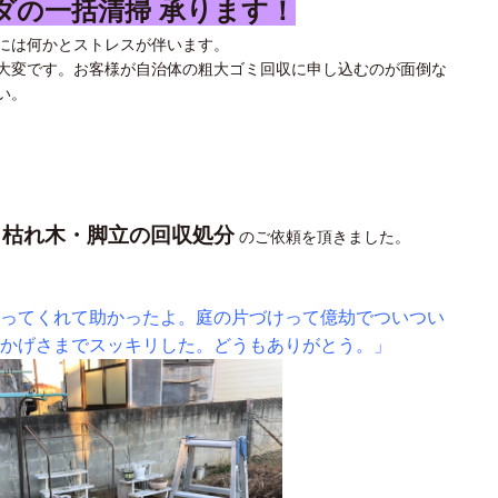
ダの一括清掃 承ります！
には何かとストレスが伴います。
大変です。お客様が自治体の粗大ゴミ回収に申し込むのが面倒な
い。
枯れ木・脚立の回収処
分
り
のご依頼を頂きました。
ってくれて助かったよ。庭の片づけって億劫でついつい
かげさまでスッキリした。どうもありがとう。」