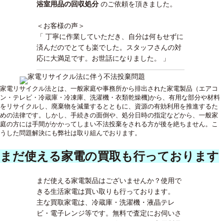
浴室用品の回収処分
のご依頼を頂きました。
＜お客様の声＞
「 丁寧に作業していただき、自分は何もせずに
済んだのでとても楽でした。スタッフさんの対
応に大満足です。お世話になりました。 」
家電リサイクル法とは、一般家庭や事務所から排出された家電製品（エアコ
ン・テレビ・冷蔵庫・冷凍庫、洗濯機・衣類乾燥機)から、有用な部分や材料
をリサイクルし、廃棄物を減量するとともに、資源の有効利用を推進するた
めの法律です。しかし、手続きの面倒や、処分日時の指定などから、一般家
庭の方には手間がかかってしまい不法投棄をされる方が後を絶ちません。こ
うした問題解決にも弊社は取り組んでおります。
まだ使える家電の買取も行っております
まだ使える家電製品はございませんか？使用で
きる生活家電は買い取りも行っております。
主な買取家電は、冷蔵庫・洗濯機・液晶テレ
ビ・電子レンジ等です。無料で査定にお伺いさ