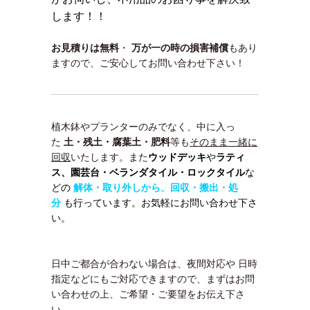
します！！
お見積りは無料
・
万が一の時の損害補償
もあり
ますので、ご安心してお問い合わせ下さい！
植木鉢やプランターのみでなく、中に入っ
た
土・残土・腐葉土・肥料
等も
そのまま一緒に
回収
いたします。また
ウッドデッキ
や
ラティ
ス、園芸台・
ベランダタイル・ロックタイル
な
どの
解体・取り外しから、回収・搬出・処
分
も行っています。お気軽にお問い合わせ下さ
い。
日中ご都合が合わない場合は、夜間対応や 日時
指定などにもご対応できますので、まずはお問
い合わせの上、ご希望・ご要望をお伝え下さ
い。