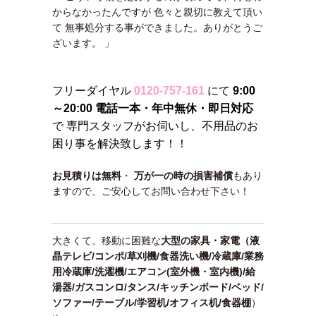
からなかったんですが 色々と親切に教えて頂い
て 無事処分する事ができました。ありがとうご
ざいます。 」
フリーダイヤル
0120-757-161
にて
9:00
～20:00 電話一本・年中無休・即日対応
で 専門スタッフがお伺いし、不用品のお
困り事を解決致します！！
お見積りは無料
・
万が一の時の損害補償
もあり
ますので、ご安心してお問い合わせ下さい！
大きくて、移動に困難な
大型の家具・家電（液
晶テレビ/コンポ/草刈機/食器洗い機/冷蔵庫/業務
用冷蔵庫/洗濯機/エアコン(室外機・室内機)/給
湯器/ガスコンロ/タンス/キッチンボード/ベッド/
ソファー/テーブル/学習机/オフィス机/食器棚
）