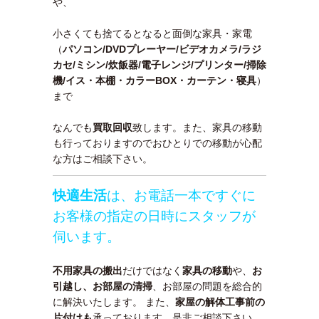
や、
小さくても捨てるとなると面倒な家具・家電
（
パソコン/DVDプレーヤー/ビデオカメラ/ラジ
カセ/ミシン/炊飯器/電子レンジ/プリンター/掃除
機/イス・本棚・カラーBOX・カーテン・寝具
）
まで
なんでも
買取回収
致します。また、家具の移動
も行っておりますのでおひとりでの移動が心配
な方はご相談下さい。
快適生活
は、お電話一本ですぐに
お客様の指定の日時にスタッフが
伺います。
不用家具の搬出
だけではなく
家具の移動
や、
お
引越し、お部屋の清掃
、お部屋の問題を総合的
に解決いたします。 また、
家屋の解体工事前の
片付けも
承っております。是非ご相談下さい。